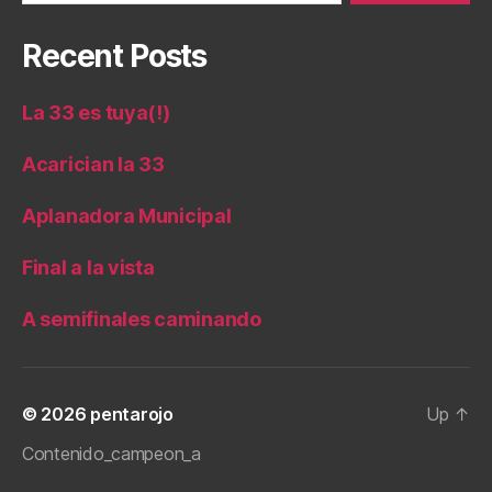
Recent Posts
La 33 es tuya(!)
Acarician la 33
Aplanadora Municipal
Final a la vista
A semifinales caminando
© 2026
pentarojo
Up
↑
Contenido_campeon_a