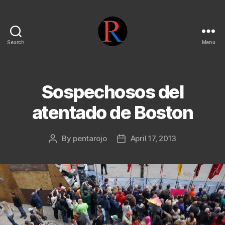
Search
Menu
pentarojo
Sospechosos del
atentado de Boston
By
pentarojo
April 17, 2013
Post
Post
author
date