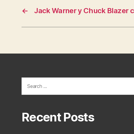
←
Jack Warner y Chuck Blazer 
Search
for:
Recent Posts