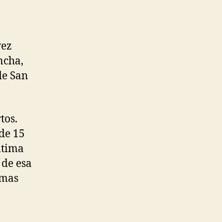
vez
ncha,
de San
tos.
de 15
ltima
 de esa
imas