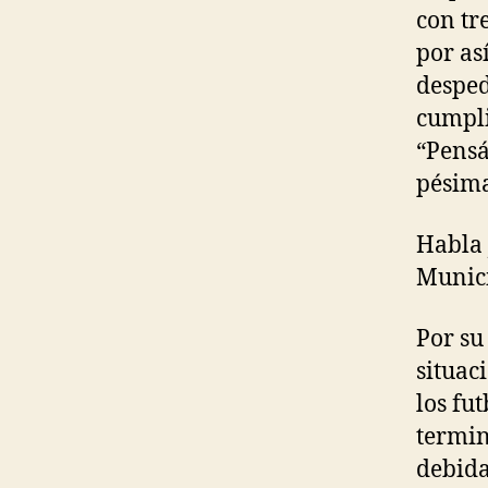
con tr
por as
desped
cumpli
“Pensá
pésima
Habla 
Municip
Por su
situac
los fu
termin
debida