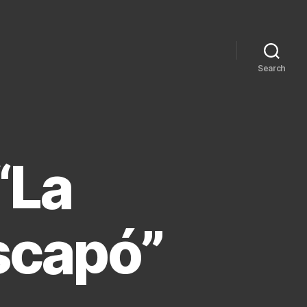
Search
“La
escapó”