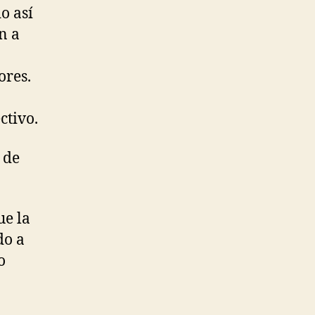
o así
n a
ores.
ctivo.
 de
ue la
do a
o