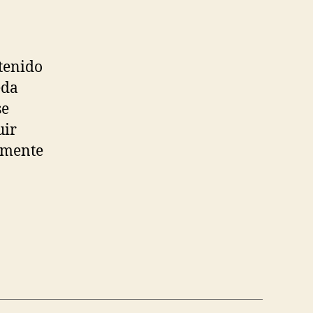
tenido
eda
se
uir
amente