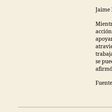
Jaime 
Mientr
acción
apoyar
atravi
trabaj
se pue
afirmó
Fuente