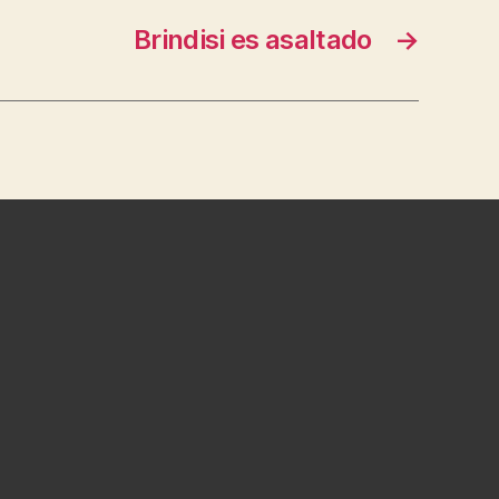
Brindisi es asaltado
→