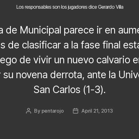
Los responsables son los jugadores dice Gerardo Villa
a de Municipal parece ir en aume
s de clasificar a la fase final es
uego de vivir un nuevo calvario 
 su novena derrota, ante la Uni
San Carlos (1-3).
By
pentarojo
April 21, 2013
Post
Post
author
date