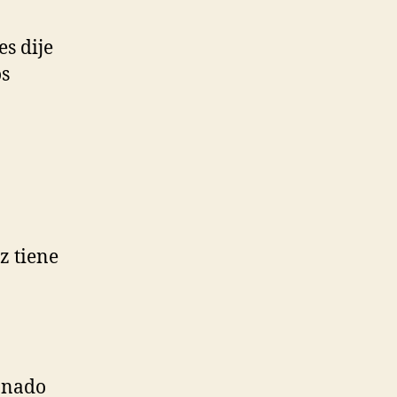
es dije
os
z tiene
ionado