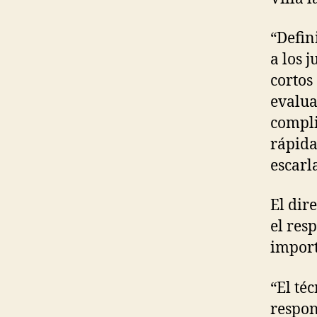
“Defin
a los 
cortos
evalua
compli
rápida
escarl
El dir
el res
import
“El té
respon