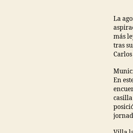
La ago
aspira
más le
tras s
Carlos 
Munici
En est
encuen
casill
posici
jornad
Villa 