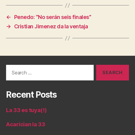
←
Penedo: “No serán seis finales”
→
Cristian Jimenez da la ventaja
Search
for:
Recent Posts
La 33 es tuya(!)
Acarician la 33