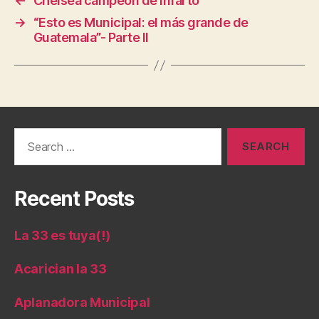
←
Chelsea campeón de infarto
→
“Esto es Municipal: el más grande de
Guatemala”- Parte II
Search
for:
Recent Posts
La 33 es tuya(!)
Acarician la 33
Aplanadora Municipal