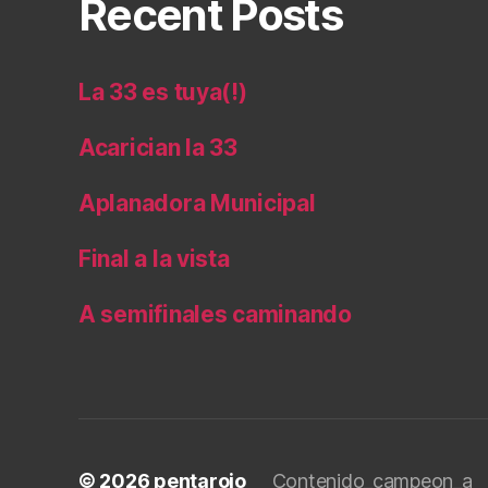
Recent Posts
La 33 es tuya(!)
Acarician la 33
Aplanadora Municipal
Final a la vista
A semifinales caminando
© 2026
pentarojo
Contenido_campeon_a