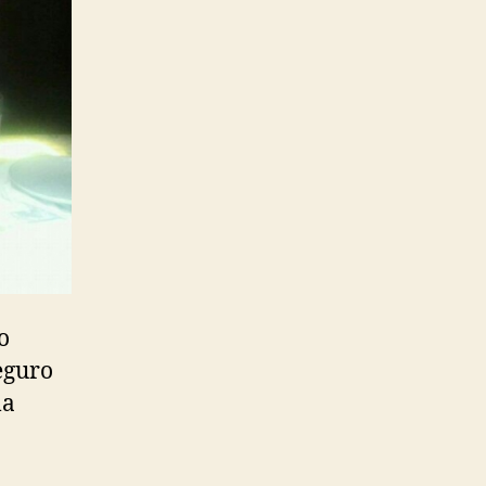
o
eguro
la