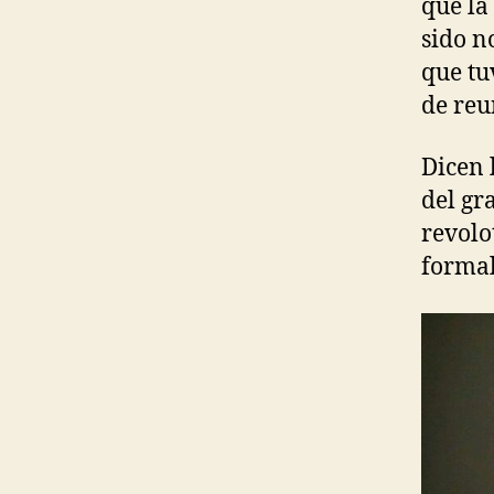
que la
sido n
que tu
de reu
Dicen 
del gr
revolo
formal