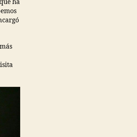
 que ha
abemos
encargó
emás
isita