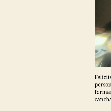
Felici
person
formar
cancha