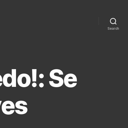
Search
do!: Se
ves