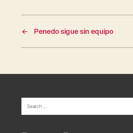
←
Penedo sigue sin equipo
Search
for: