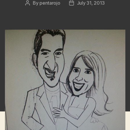
By
pentarojo
July 31, 2013
Post
Post
author
date