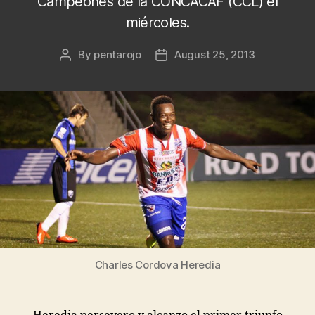
Campeones de la CONCACAF (CCL) el
miércoles.
By
pentarojo
August 25, 2013
Post
Post
author
date
Charles Cordova Heredia