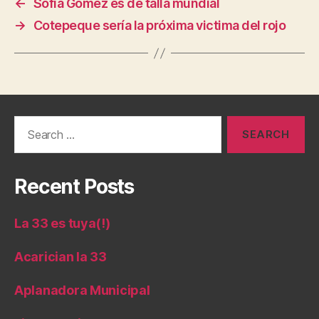
←
Sofía Gomez es de talla mundial
→
Cotepeque sería la próxima victima del rojo
Search
for:
Recent Posts
La 33 es tuya(!)
Acarician la 33
Aplanadora Municipal