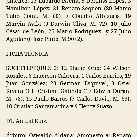
Jiménez, 13 Edoardo Issella, 5 Denniss López, 3
Hamilton López; 31 Renato Sequen (80 Marco
Tulio Ciani, M. 60), 7 Claudio Albizuris, 19
Marvin Ávila (9 Darwin Oliva, M. 72); 10 Julio
César de León, 25 Mario Rodríguez y 27 Julio
Aguilar (6 José Pinto, M.90+2).
FICHA TÉCNICA
SUCHITEPÉQUEZ 0: 12 Shane Orio; 24 Wilson
Rosales, 6 Emerson Cabrera, 4 Carlos Barrios, 19
Juan González; 23 German Esquivel, 3 Osiel
Rivera (18 Cristian Galindo (17 Edwin Durán,
M. 78), 15 Paulo Barros (7 Carlos Davio, M. 69);
10 Cristian Santamarina y 9 Henry Suazo.
DT. Aníbal Ruiz.
Árbitro: Oswaldo Aldana: Amonestó a: Renato