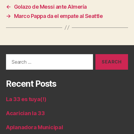
←
Golazo de Messi ante Almería
→
Marco Pappa da el empate al Seattle
Search
for:
Recent Posts
La 33 es tuya(!)
Acarician la 33
Aplanadora Municipal