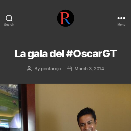
Search
Menu
pentarojo
La gala del #OscarGT
By
pentarojo
March 3, 2014
Post
Post
author
date