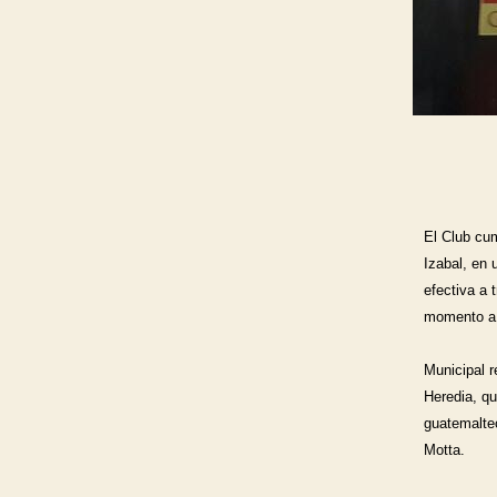
El Club cum
Izabal, en 
efectiva a 
momento a s
Municipal r
Heredia, qu
guatemaltec
Motta.