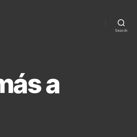
Search
más a