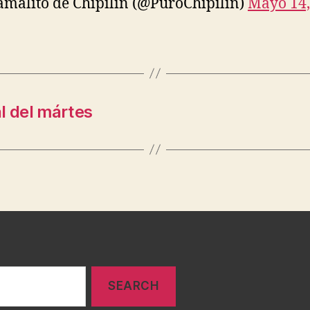
malito de Chipilin (@PuroChipilin)
Mayo 14,
l del mártes