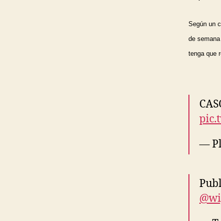
Según un c
de semana s
tenga que r
CASO
pic
— Pl
Publ
@wi