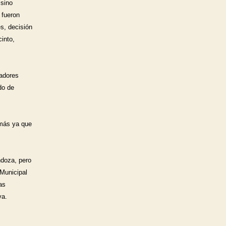
sino 
fueron 
, decisión 
into, 
adores 
o de 
más ya que 
doza, pero 
Municipal 
s 
a.  