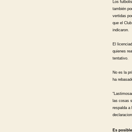
Los futboli
también po
vertidas po
que el Club
indicaron.
El licencia
quienes rea
tentativo.
No es la pr
ha rebasado
“Lastimosa
las cosas s
respalda a 
declaracion
Es posible