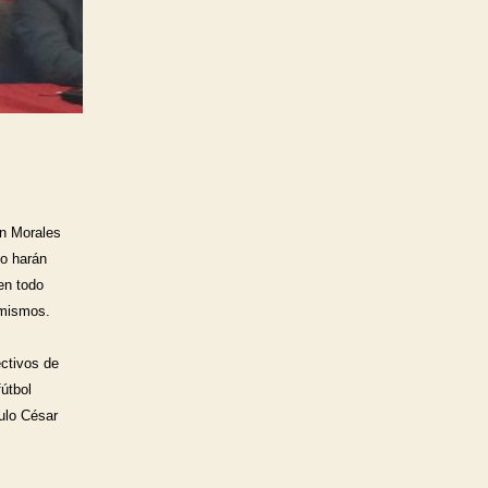
n Morales 
o harán 
n todo 
 mismos. 
ctivos de 
útbol 
lo César 