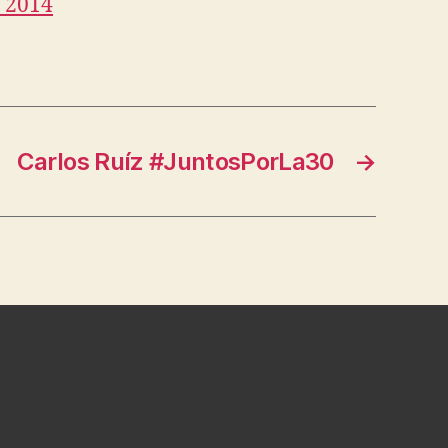
 2014
Carlos Ruíz #JuntosPorLa30
→