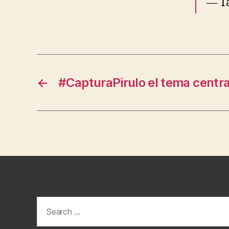
— Ta
←
#CapturaPirulo el tema centra
Search
for: