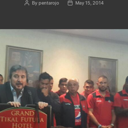
By
pentarojo
May 15, 2014
Post
Post
author
date