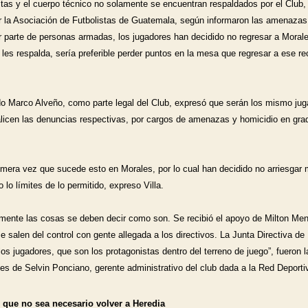
stas y el cuerpo técnico no solamente se encuentran respaldados por el Club, 
r la Asociación de Futbolistas de Guatemala, según informaron las amenazas 
r parte de personas armadas, los jugadores han decidido no regresar a Morales
 les respalda, sería preferible perder puntos en la mesa que regresar a ese rec
do Marco Alveño, como parte legal del Club, expresó que serán los mismo jug
licen las denuncias respectivas, por cargos de amenazas y homicidio en grad
imera vez que sucede esto en Morales, por lo cual han decidido no arriesgar 
 lo límites de lo permitido, expreso Villa.
mente las cosas se deben decir como son. Se recibió el apoyo de Milton Men
e salen del control con gente allegada a los directivos. La Junta Directiva de 
los jugadores, que son los protagonistas dentro del terreno de juego”, fueron la
es de Selvin Ponciano, gerente administrativo del club dada a la Red Deportiv
 que no sea necesario volver a Heredia