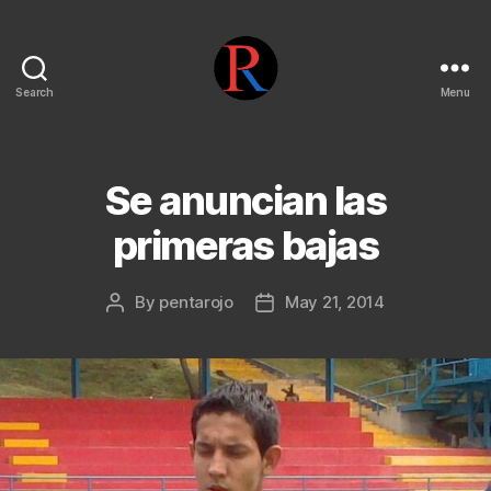
Search
Menu
pentarojo
Se anuncian las
primeras bajas
By
pentarojo
May 21, 2014
Post
Post
author
date