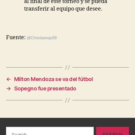
al final de este torneo y se pueda
transferir
al equipo que desee.
Fuente:
@
Christianrojo09
←
Milton Mendoza se va del fútbol
→
Sopegno fue presentado
Search