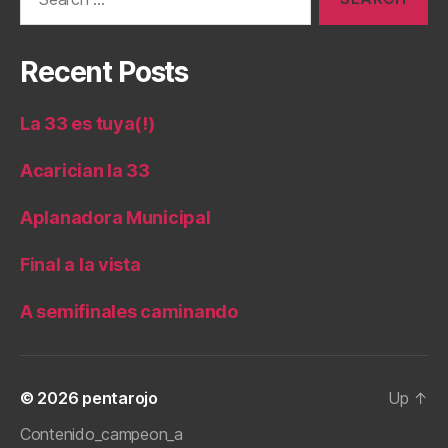
for:
Recent Posts
La 33 es tuya(!)
Acarician la 33
Aplanadora Municipal
Final a la vista
A semifinales caminando
© 2026
pentarojo
Up
↑
Contenido_campeon_a