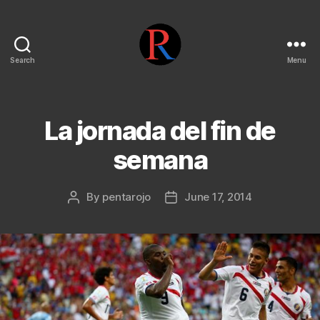
Search
Menu
pentarojo
La jornada del fin de
semana
By
pentarojo
June 17, 2014
Post
Post
author
date