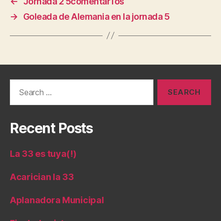
←
Jornada 2 5comentar1os
→
Goleada de Alemania en la jornada 5
Search
for:
Recent Posts
La 33 es tuya(!)
Acarician la 33
Aplanadora Municipal