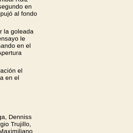
 segundo en
pujó al fondo
r la goleada
 ensayo le
sando en el
Apertura
ación el
a en el
ga, Denniss
o Trujillo,
Maximiliano