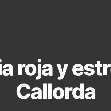
ia roja y est
Callorda