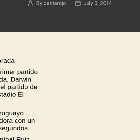
By
pentarojo
July 3, 2014
Post
Post
author
date
orada
imer partido
da, Darwin
el partido de
tadio El
uruguayo
adora con un
 segundos.
níbal Ruiz