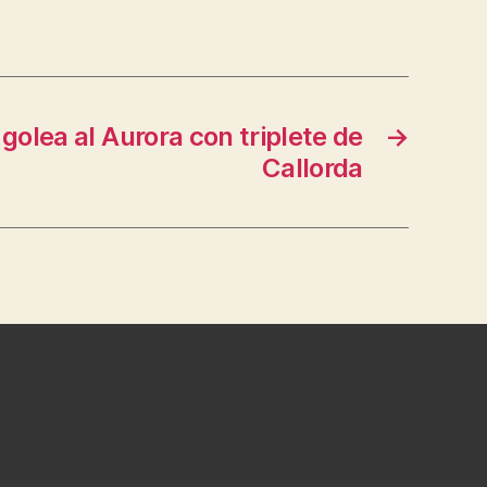
golea al Aurora con triplete de
→
Callorda