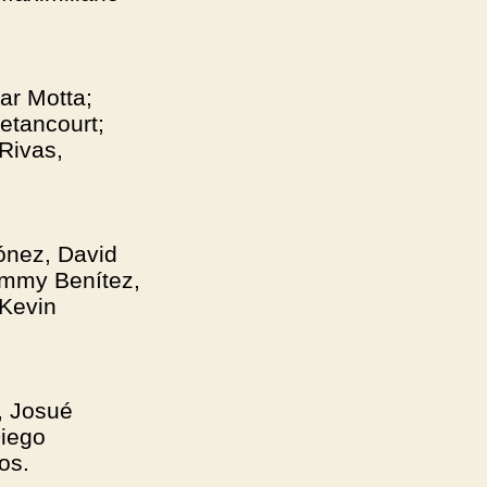
ar Motta;
etancourt;
 Rivas,
ónez, David
immy Benítez,
 Kevin
, Josué
Diego
os.