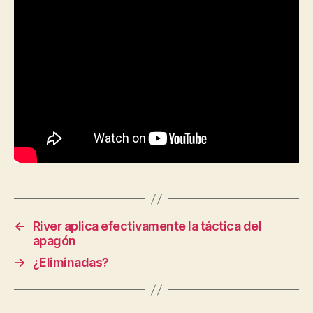
←
River aplica efectivamente la táctica del
apagón
→
¿Eliminadas?