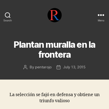
Search
Menu
pentarojo
Plantan muralla en la
frontera
By
pentarojo
July 13, 2015
Post
Post
author
date
La selección se fajó en defensa y obtiene un
triunfo valioso