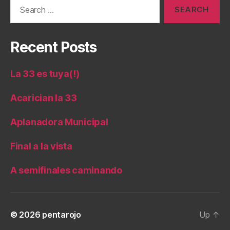
Search
for:
Recent Posts
La 33 es tuya(!)
Acarician la 33
Aplanadora Municipal
Final a la vista
A semifinales caminando
© 2026
pentarojo
Up
↑