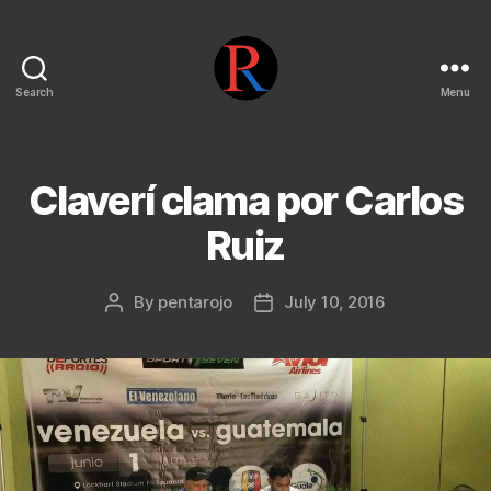
Search
Menu
pentarojo
Claverí clama por Carlos
Ruiz
By
pentarojo
July 10, 2016
Post
Post
author
date