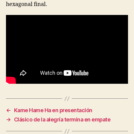
hexagonal final.
←
Kame Hame Ha en presentación
→
Clásico de la alegría termina en empate