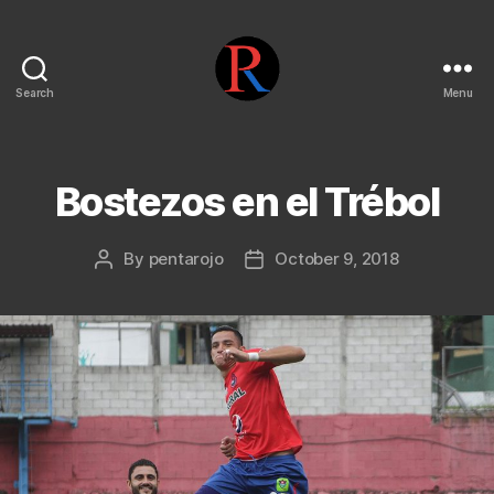
Search
Menu
pentarojo
Bostezos en el Trébol
By
pentarojo
October 9, 2018
Post
Post
author
date