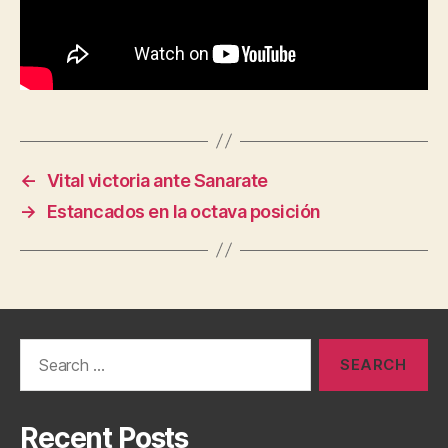
←
Vital victoria ante Sanarate
→
Estancados en la octava posición
Search
for:
Recent Posts