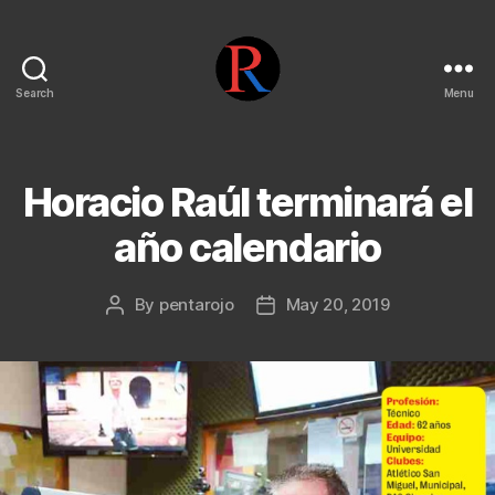
Search
Menu
pentarojo
Horacio Raúl terminará el
año calendario
By
pentarojo
May 20, 2019
Post
Post
author
date