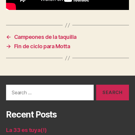
←
Campeones de la taquilla
→
Fin de ciclo para Motta
Search
for:
Recent Posts
La 33 es tuya(!)