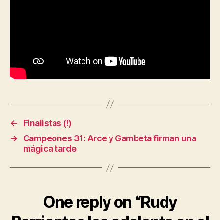
←
Finalistas (!)
→
Campeones 31: Arce y Gambeta firman una
mágica tarde
One reply on “Rudy