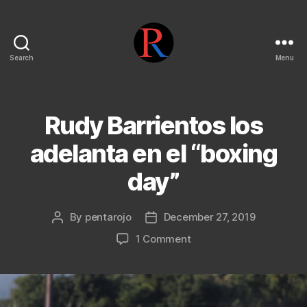
Search
Menu
pentarojo
Rudy Barrientos los
adelanta en el “boxing
day”
By
pentarojo
December 27, 2019
Post
Post
author
date
on
1 Comment
Rudy
Barrientos
los
adelanta