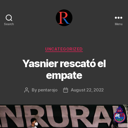
Search
Menu
pentarojo
Categories
UNCATEGORIZED
Yasnier rescató el
empate
By
pentarojo
August 22, 2022
Post
Post
author
date