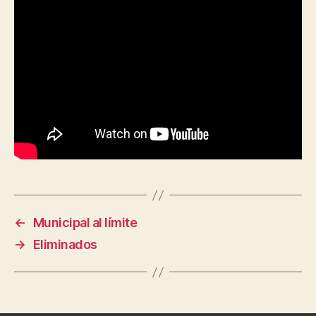
←
Municipal al límite
→
Eliminados