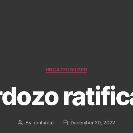
Categories
UNCATEGORIZED
dozo ratifi
By
pentarojo
December 30, 2022
Post
Post
author
date