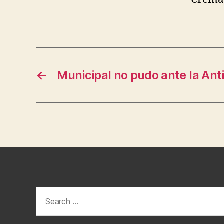
←
Municipal no pudo ante la Ant
Search
for: