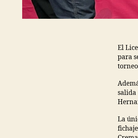
El Lic
para s
torneo
Además
salida
Herna
La úni
fichaj
Cremas