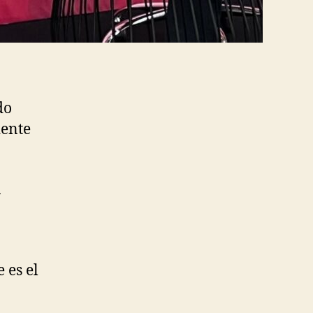
do
iente
a
 es el