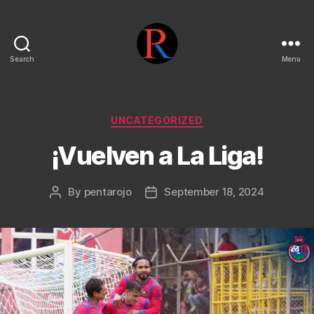
Search
Menu
pentarojo
Categories
UNCATEGORIZED
¡Vuelven a La Liga!
By
pentarojo
September 18, 2024
Post
Post
author
date