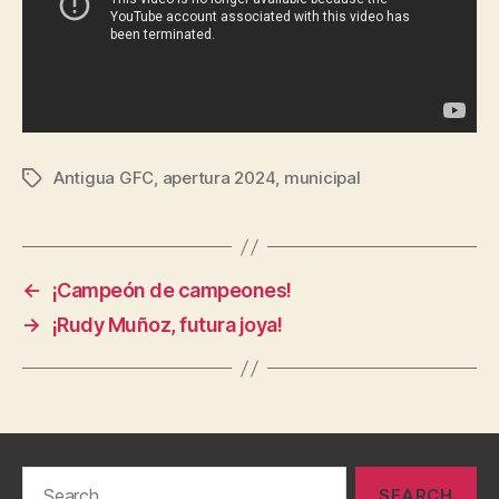
Antigua GFC
,
apertura 2024
,
municipal
Tags
←
¡Campeón de campeones!
→
¡Rudy Muñoz, futura joya!
Search