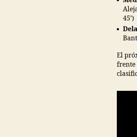
Med
Alej
45’)
Dela
Bant
El pró
frente
clasifi