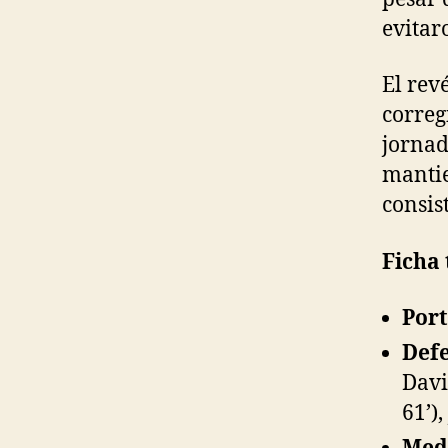
evitar
El rev
correg
jornada
mantie
consist
Ficha 
Port
Defe
Davi
61’)