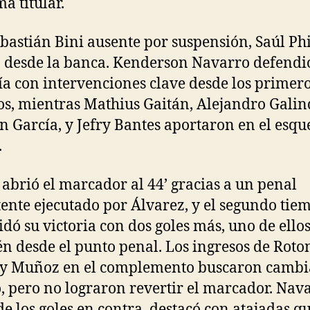
a titular.
bastián Bini ausente por suspensión, Saúl Phi
ó desde la banca. Kenderson Navarro defendi
ía con intervenciones clave desde los primer
s, mientras Mathius Gaitán, Alejandro Galin
n García, y Jefry Bantes aportaron en el esq
.
abrió el marcador al 44’ gracias a un penal
tente ejecutado por Álvarez, y el segundo tie
idó su victoria con dos goles más, uno de ello
n desde el punto penal. Los ingresos de Roto
 y Muñoz en el complemento buscaron cambi
 pero no lograron revertir el marcador. Nava
de los goles en contra, destacó con atajadas q