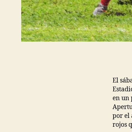
El sáb
Estadi
en un 
Apertu
por el
rojos 