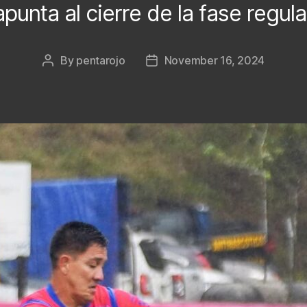
apunta al cierre de la fase regula
By
pentarojo
November 16, 2024
Post
Post
author
date