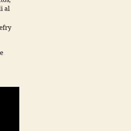
tos,
i al
efry
re