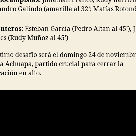
iocampistas:
Jonathan Franco, Rudy Barrien
andro Galindo (amarilla al 32’; Matías Rotond
nteros:
Esteban García (Pedro Altan al 45’), J
es (Rudy Muñoz al 45’)
ximo desafío será el domingo 24 de noviemb
 a Achuapa, partido crucial para cerrar la
cación en alto.