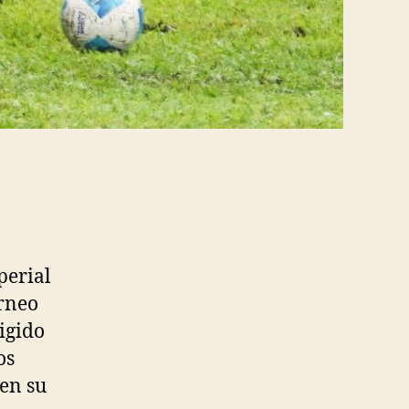
perial
rneo
rigido
os
en su