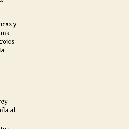
icas y
tima
 rojos
la
rey
ila al