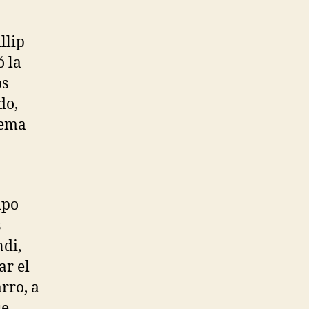
llip
ó la
os
do,
uema
mpo
s
ndi,
ar el
rro, a
ue