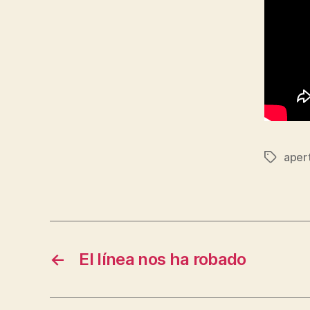
aper
Tags
←
El línea nos ha robado