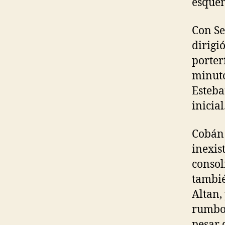
esquem
Con Se
dirigi
porter
minuto
Esteba
inicial
Cobán 
inexis
consol
tambié
Altan,
rumbo,
pesar 