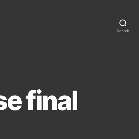
Search
se final
n
ubitativos