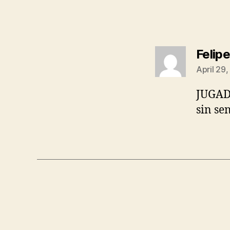
Felip
April 29
JUGA
sin se