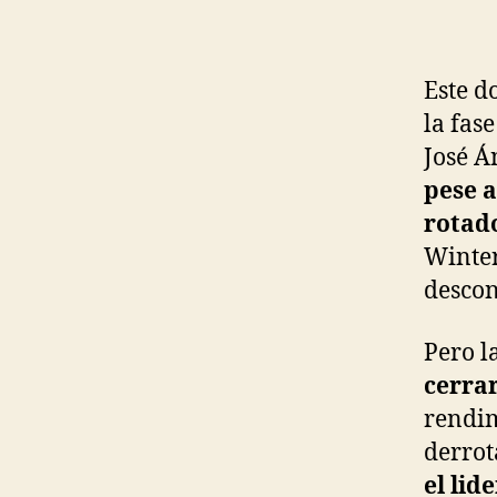
Este d
la fas
José Á
pese a
rotado
Winter
descon
Pero l
cerrar
rendim
derrot
el lid