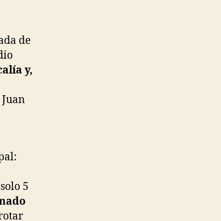
nada de
dio
alía y,
e Juan
pal:
solo 5
rmado
rotar