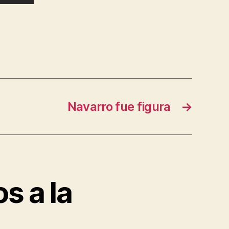
Navarro fue figura
→
s a la