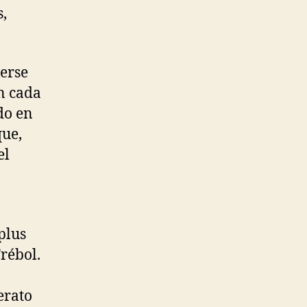
,
erse
n cada
do en
que,
el
plus
Trébol.
erato