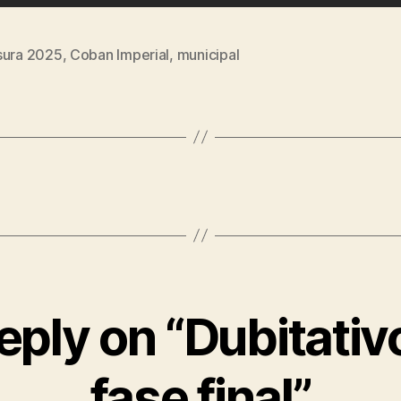
sura 2025
,
Coban Imperial
,
municipal
eply on “Dubitativo
fase final”