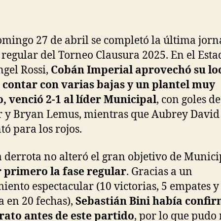
omingo 27 de abril se completó la última jor
e regular del Torneo Clausura 2025. En el Esta
ngel Rossi,
Cobán Imperial aprovechó su loc
 contar con varias bajas y un plantel muy
, venció 2-1 al líder Municipal
, con goles d
 y Bryan Lemus, mientras que Aubrey David
tó para los rojos.
a derrota no alteró el gran objetivo de Munici
 primero la fase regular
. Gracias a un
iento espectacular (10 victorias, 5 empates y 
a en 20 fechas),
Sebastián Bini había confi
erato antes de este partido
, por lo que pudo 