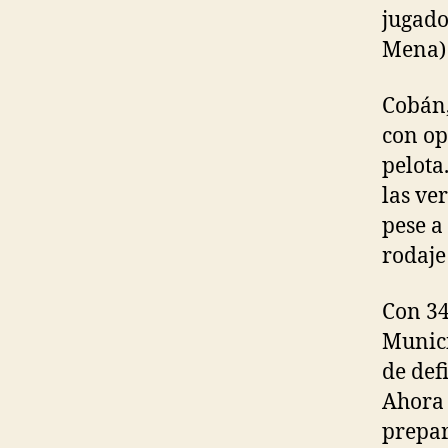
jugado
Mena) 
Cobán,
con op
pelota
las ve
pese a 
rodaje
Con 34
Munici
de defi
Ahora 
prepar