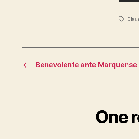
Clau
Tags
←
Benevolente ante Marquense
One r