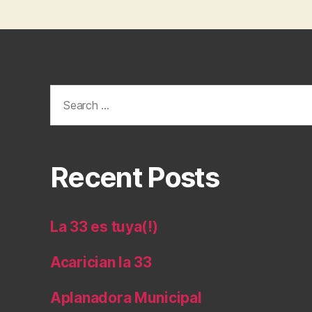
Search
for:
Recent Posts
La 33 es tuya(!)
Acarician la 33
Aplanadora Municipal