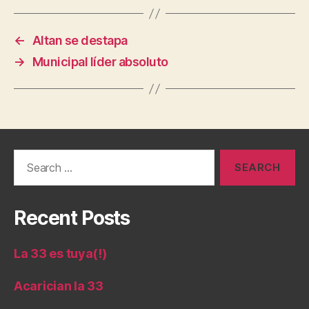
←
Altan se destapa
→
Municipal líder absoluto
Search
for:
Recent Posts
La 33 es tuya(!)
Acarician la 33