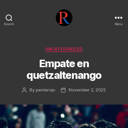
Search
Menu
pentarojo
Categories
UNCATEGORIZED
Empate en
quetzaltenango
By
pentarojo
November 2, 2025
Post
Post
author
date