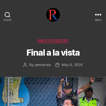
Search
Menu
pentarojo
Categories
UNCATEGORIZED
Final a la vista
By
pentarojo
May 6, 2026
Post
Post
author
date