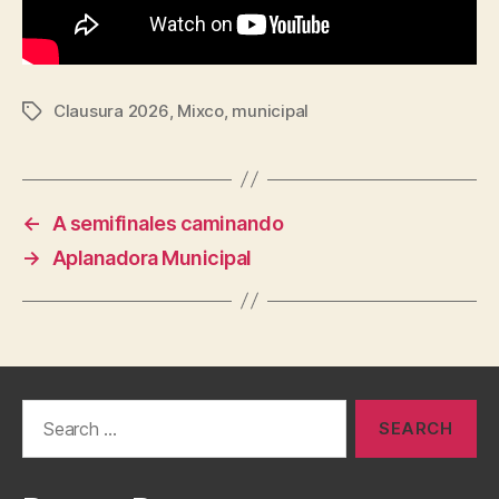
Clausura 2026
,
Mixco
,
municipal
Tags
←
A semifinales caminando
→
Aplanadora Municipal
Search
for: