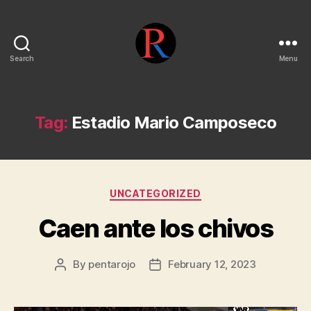
Search
Menu
pentarojo
Tag:
Estadio Mario Camposeco
Categories
UNCATEGORIZED
Caen ante los chivos
By
pentarojo
February 12, 2023
Post
Post
author
date