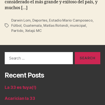
considerado el más grande y exitoso del país, y
muchos […]
Darwin Lom
,
Deportes
,
Estadio Mario Camposeco
,
Fútbol
,
Guatemala
,
Matías Rotondi
,
municipal
,
Tags
Partido
,
Xelajú MC
Search
for:
Recent Posts
La 33 es tuya(!)
Acarician la 33