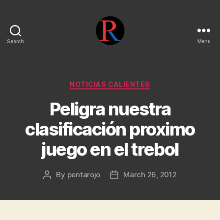
Search
Menu
pentarojo
Categories
NOTICIAS CALIENTES
Peligra nuestra
clasificación proximo
juego en el trebol
By
pentarojo
March 26, 2012
Post
Post
author
date