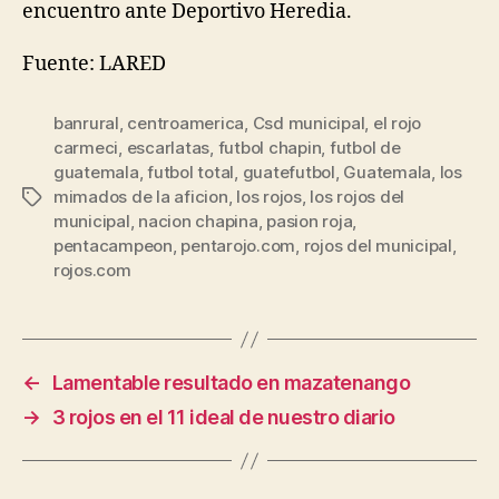
encuentro ante Deportivo Heredia.
Fuente: LARED
banrural
,
centroamerica
,
Csd municipal
,
el rojo
carmeci
,
escarlatas
,
futbol chapin
,
futbol de
guatemala
,
futbol total
,
guatefutbol
,
Guatemala
,
los
mimados de la aficion
,
los rojos
,
los rojos del
Tags
municipal
,
nacion chapina
,
pasion roja
,
pentacampeon
,
pentarojo.com
,
rojos del municipal
,
rojos.com
←
Lamentable resultado en mazatenango
→
3 rojos en el 11 ideal de nuestro diario