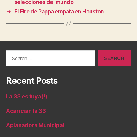
selecciones del mundo
→
El Fire de Pappa empata en Houston
Search
for:
Recent Posts
La 33 es tuya(!)
Acarician la 33
Aplanadora Municipal