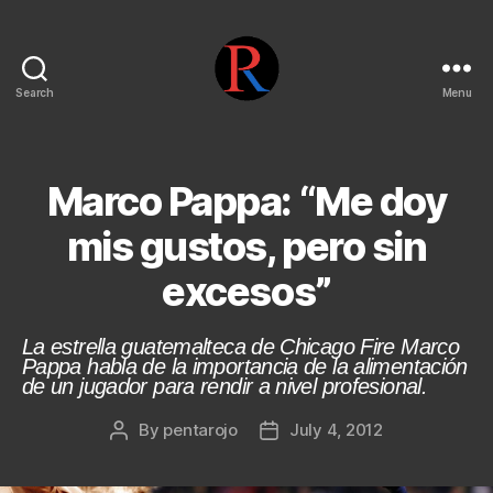
Search
Menu
pentarojo
Marco Pappa: “Me doy
mis gustos, pero sin
excesos”
La estrella guatemalteca de Chicago Fire Marco
Pappa habla de la importancia de la alimentación
de un jugador para rendir a nivel profesional.
By
pentarojo
July 4, 2012
Post
Post
author
date