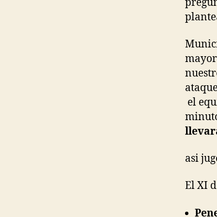
pregun
plante
Munici
mayore
nuestr
ataque
el equ
minuto
llevar
asi ju
El XI 
Pen