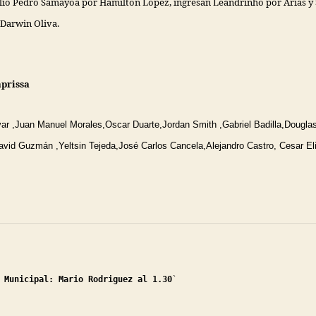
salio Pedro Samayoa por Hamilton López,
ingresan Leandrinho por Arias y
Darwin Oliva.
aprissa
var ,Juan Manuel Morales,Oscar Duarte,Jordan Smith ,Gabriel Badilla,Dougla
avid Guzmán ,Yeltsin Tejeda,José Carlos Cancela,Alejandro Castro, Cesar El
Municipal: Mario Rodriguez al 1.30
`