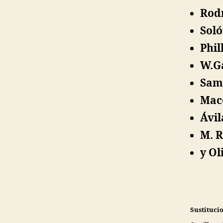
Rodr
Soló
Phil
W.Ga
Sam
Maco
Ávil
M. 
y Ol
Sustituci