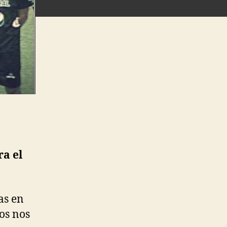
ra el
as en
os nos