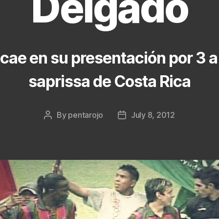
Delgado
cae en su presentación por 3 a 
saprissa de Costa Rica
By
pentarojo
July 8, 2012
Post
Post
author
date