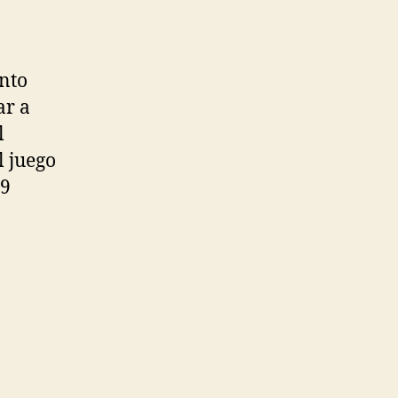
ento
ar a
l
l juego
89