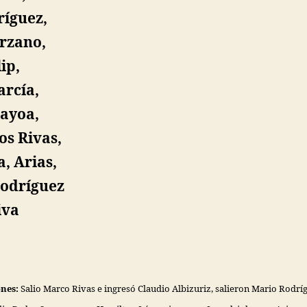
íguez,
rzano,
lip,
rcía,
ayoa,
s Rivas,
a, Arias,
Rodríguez
iva
ones:
Salio Marco Rivas e ingresó Claudio Albizuriz,
salieron Mario Rodríg