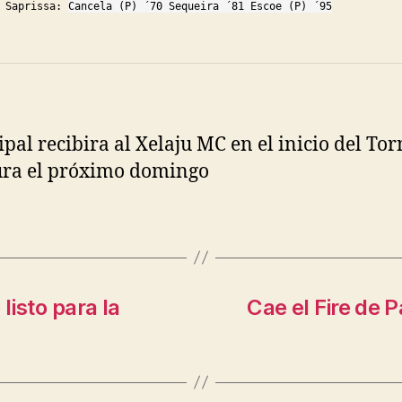
Saprissa: 
Cancela (P) ´70 Sequeira ´81 
Escoe
 (P) ´95
pal recibira al Xelaju MC en el inicio del To
ura el próximo domingo
listo para la
Cae el Fire de 