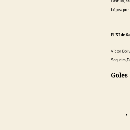
Castillo, 
López por 
El XI de S
Víctor Boli
Sequeira
,D
Goles