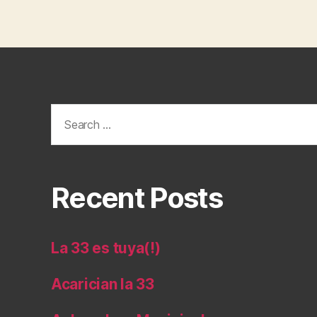
Search
for:
Recent Posts
La 33 es tuya(!)
Acarician la 33