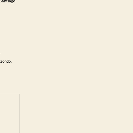
 Santiago
s
izondo.