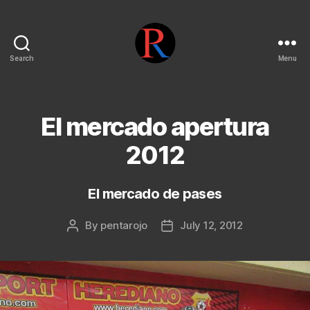
Search
Menu
pentarojo
El mercado apertura
2012
El mercado de pases
By
pentarojo
July 12, 2012
Post
Post
author
date