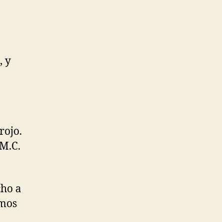
, y
rojo.
 M.C.
cho a
emos