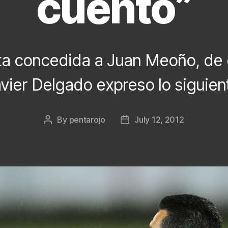
cuento”
ta concedida a Juan Meoño, de 
vier Delgado expreso lo siguien
By
pentarojo
July 12, 2012
Post
Post
author
date