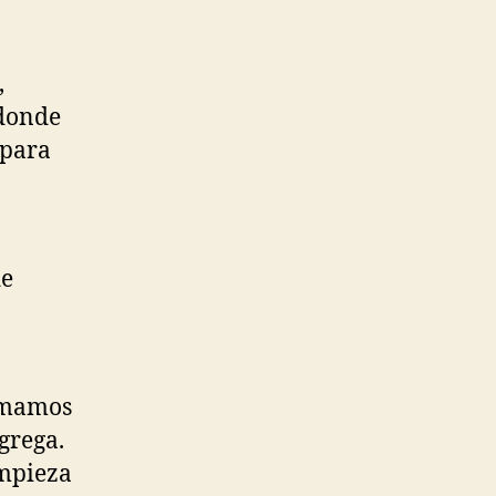
,
 donde
 para
de
tomamos
grega.
empieza