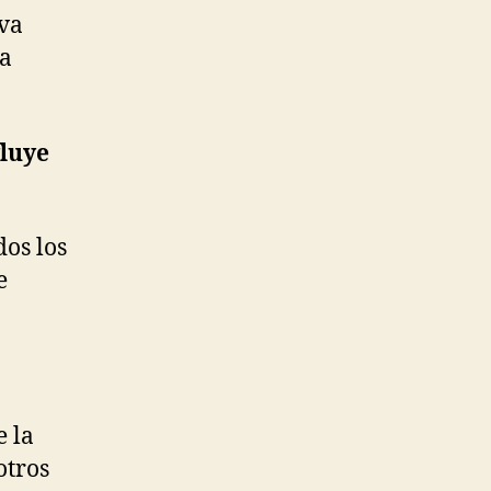
eva
sa
fluye
dos los
e
e la
otros