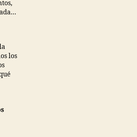
tos,
icada…
la
os los
os
 qué
os