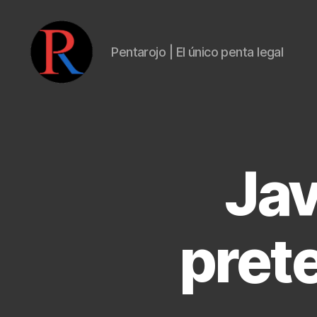
Pentarojo | El único penta legal
pentarojo
Jav
pret