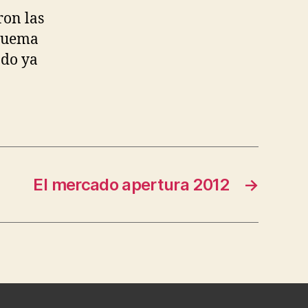
ron las
squema
ndo ya
El mercado apertura 2012
→