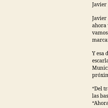
Javier
Javier
ahora 
vamos 
marcar
Y esa 
escarl
Munici
próxim
“Del t
las ba
“Ahora