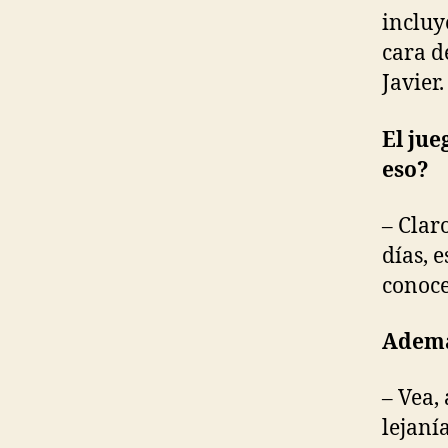
incluy
cara d
Javier.
El jue
eso?
– Clar
días, 
conoc
Además
– Vea,
lejaní