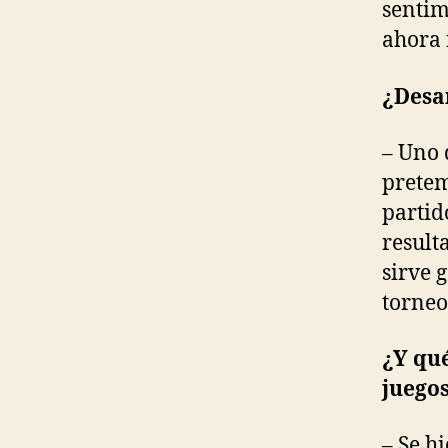
sentim
ahora 
¿Desa
– Uno 
pretem
partid
result
sirve 
torne
¿Y qué
juego
– Se h