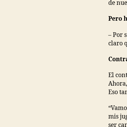
de nu
Pero h
– Por 
claro 
Contr
El con
Ahora,
Eso ta
“Vamos
mis ju
ser ca