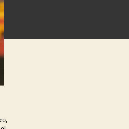
co,
del