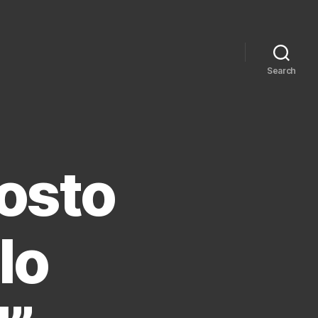
Search
osto
lo