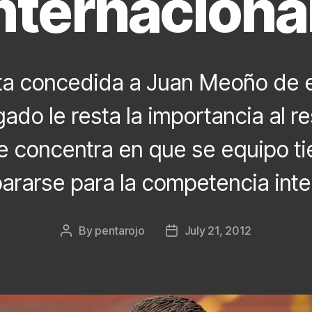
nternaciona
ta concedida a Juan Meoño de e
ado le resta la importancia al r
se concentra en que se equipo t
ararse para la competencia inte
By
pentarojo
July 21, 2012
Post
Post
author
date