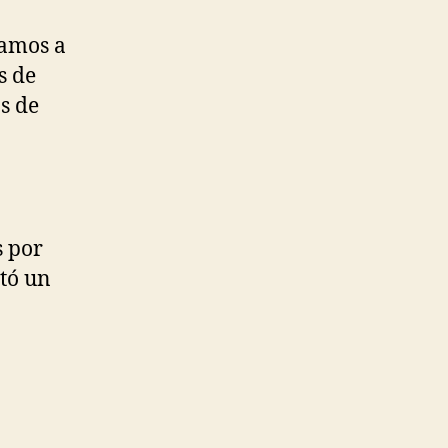
ramos a
s de
s de
s por
stó un