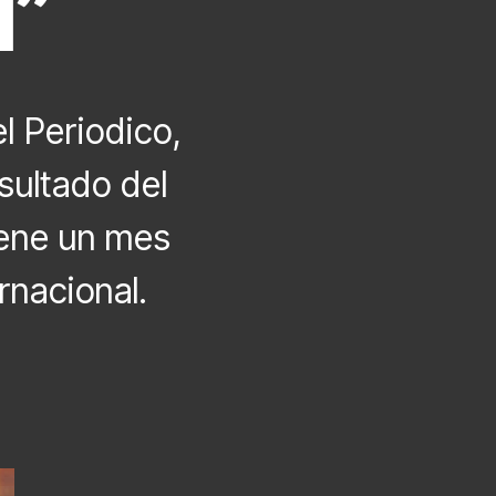
l”
l Periodico,
esultado del
iene un mes
rnacional.