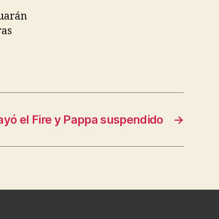
tuarán
ras
ayó el Fire y Pappa suspendido
→