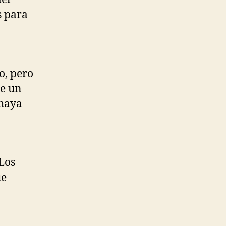
s para
o, pero
de un
 haya
“Los
ue