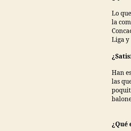
Lo que
la com
Concac
Liga y
¿Satis
Han es
las qu
poquit
balone
¿Qué 