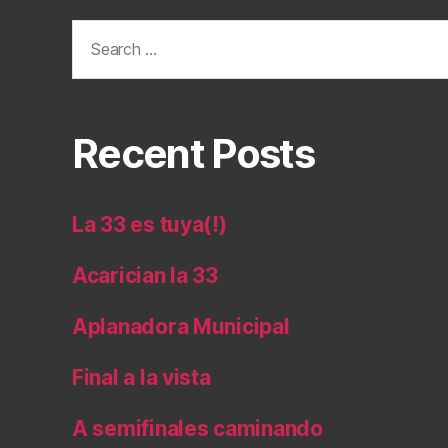
Search
for:
Recent Posts
La 33 es tuya(!)
Acarician la 33
Aplanadora Municipal
Final a la vista
A semifinales caminando