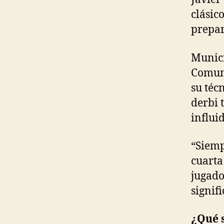
clásic
prepar
Munici
Comuni
su téc
derbi 
influi
“Siemp
cuarta 
jugado
signif
¿Qué 