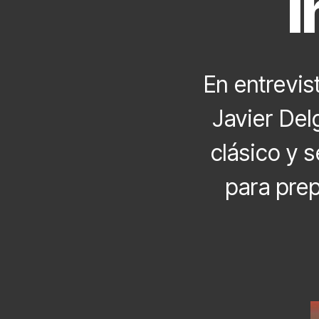
i
En entrevis
Javier Delg
clásico y 
para prep