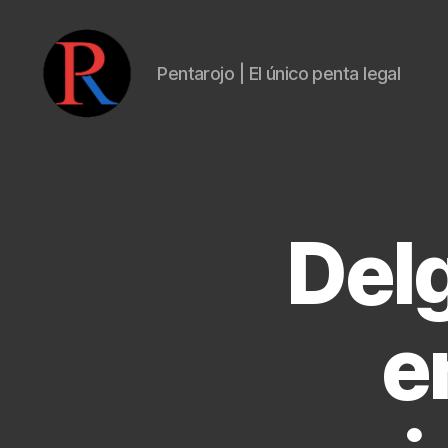
Pentarojo | El único penta legal
pentarojo
Del
e