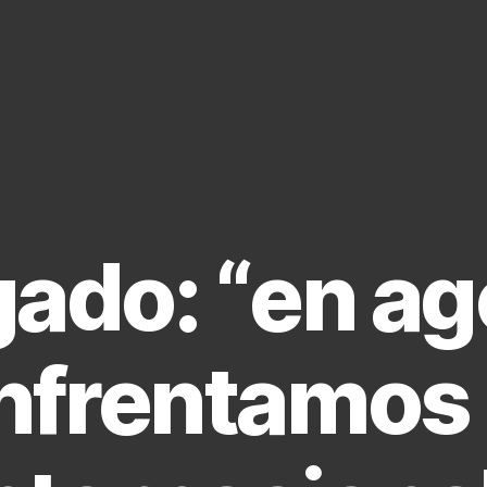
gado: “en ag
nfrentamos 