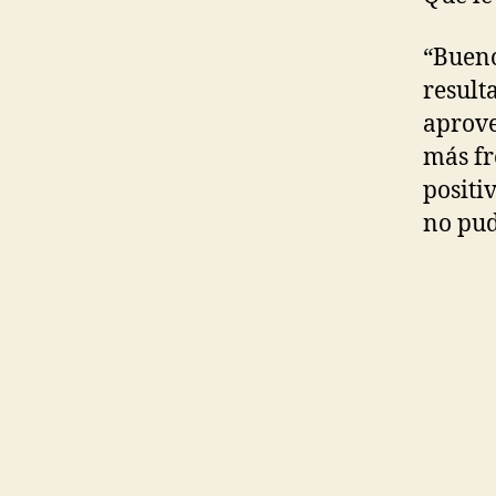
“Bueno,
result
aprove
más fr
positi
no pud