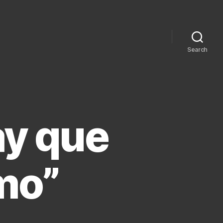
Search
ay que
imo”