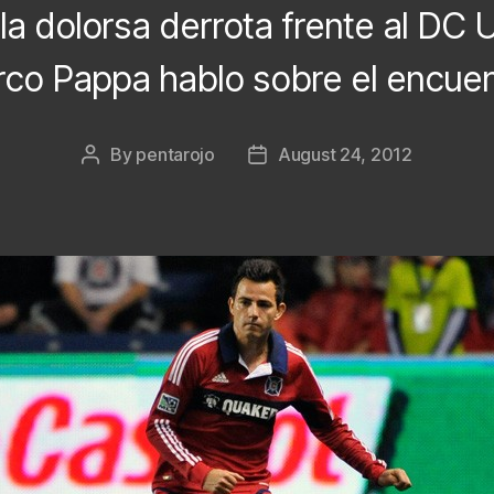
a dolorsa derrota frente al DC 
co Pappa hablo sobre el encuen
By
pentarojo
August 24, 2012
Post
Post
author
date