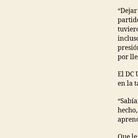
“Dejar
partid
tuvier
inclus
presió
por ll
El DC 
en la 
“Sabía
hecho,
aprend
Que le