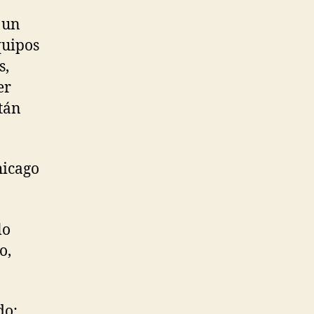
a un
quipos
s,
er
stán
hicago
lo
o,
do: