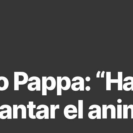
 Pappa: “H
antar el an