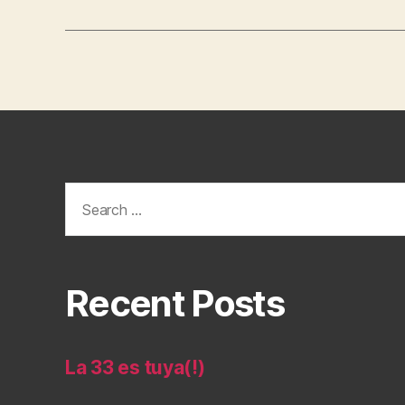
Search
for:
Recent Posts
La 33 es tuya(!)