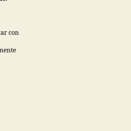
tar con
amente
“