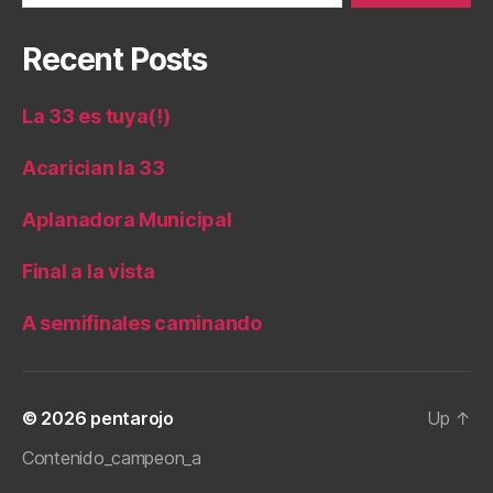
Recent Posts
La 33 es tuya(!)
Acarician la 33
Aplanadora Municipal
Final a la vista
A semifinales caminando
© 2026
pentarojo
Up
↑
Contenido_campeon_a