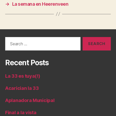
→
La semana en Heerenveen
Search
for:
Recent Posts
La 33 es tuya(!)
Acarician la 33
Aplanadora Municipal
Final a la vista