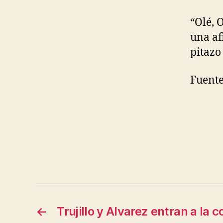
“Olé, 
una af
pitazo 
Fuente
←
Trujillo y Alvarez entran a la c