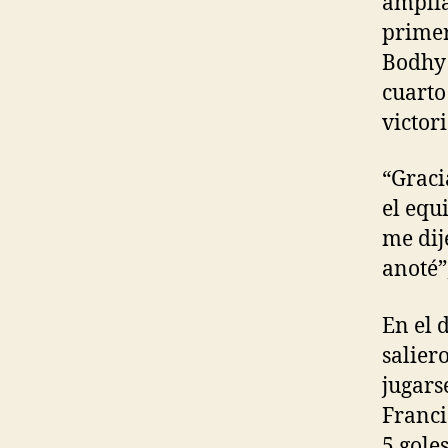
amplia
primer
Bodhy 
cuarto
victor
“Graci
el equ
me dij
anoté”
En el 
salier
jugars
Franci
5 gole