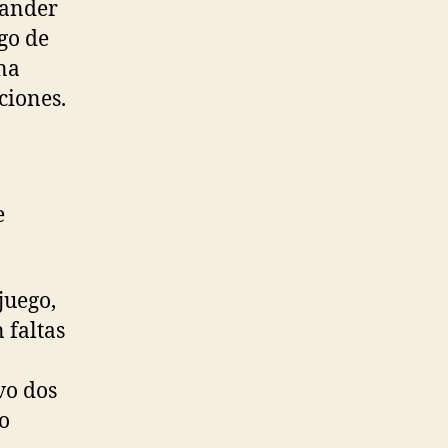
xander
go de
na
ciones.
e
juego,
 faltas
vo dos
do