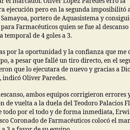
r el marcador. Oliver López Paredes erró la
a ejecución pero en la segunda imposibilitó 
Samayoa, portero de Aquasistema y consigui
 para Farmacéuticos quien se fue al descanso 
ia temporal de 4 goles a 3.
as por la oportunidad y la confianza que me
ipo, a pesar que fallé un tiro directo, en el se
eron que lo ejecutara de nuevo y gracias a Di
, indicó Oliver Paredes.
descanso, ambos equipos corrigieron errores 
on de vuelta a la duela del Teodoro Palacios F
e todo por el todo y de forma inmediata, Erw
sco Coronado de Farmacéuticos colocó el ma
s a 3 a favor de su equipo.