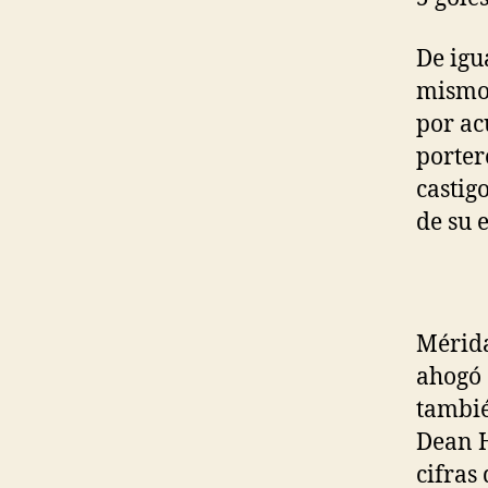
De igu
mismo 
por ac
porter
castig
de su 
Mérida
ahogó 
tambié
Dean H
cifras