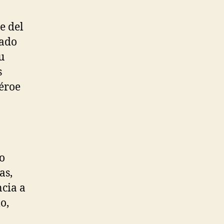
e del
nado
u
s
héroe
o
as,
ncia a
o,