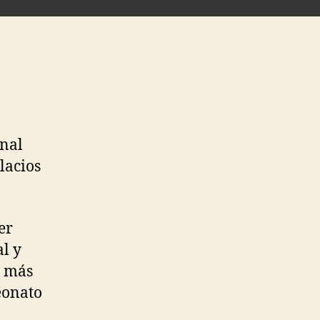
inal
lacios
er
l y
o más
eonato