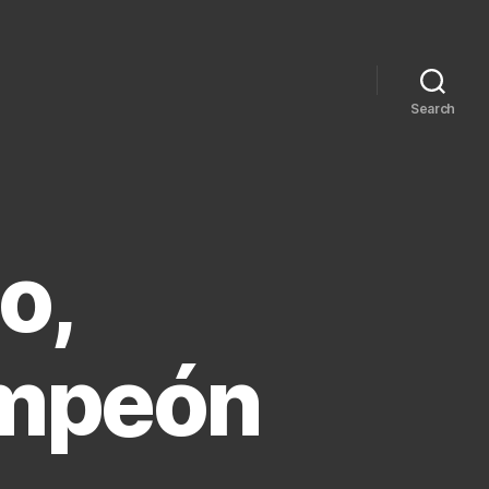
Search
o,
ampeón