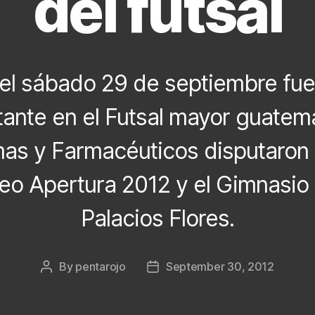
del fútsal
del sábado 29 de septiembre fue
ante en el Futsal mayor guatem
s y Farmacéuticos disputaron l
neo Apertura 2012 y el Gimnasio
Palacios Flores.
By
pentarojo
September 30, 2012
Post
Post
author
date