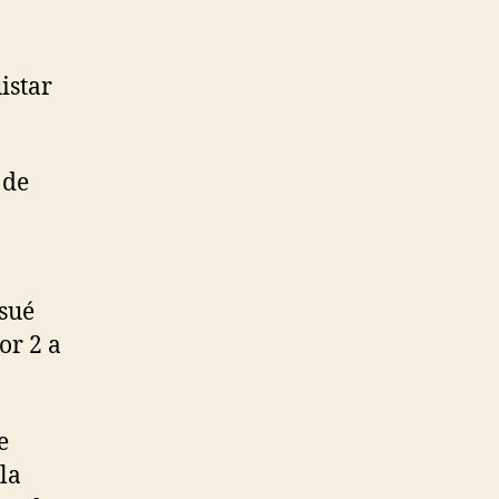
istar
 de
osué
or 2 a
e
la