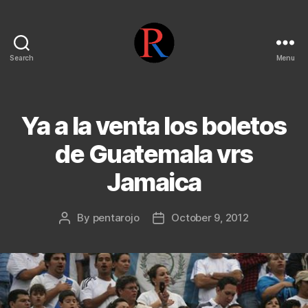
Search
Menu
pentarojo
Ya a la venta los boletos
de Guatemala vrs
Jamaica
By
pentarojo
October 9, 2012
Post
Post
author
date