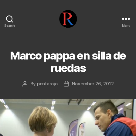
Search
Menu
pentarojo
Marco pappa en silla de
ruedas
By
pentarojo
November 26, 2012
Post
Post
author
date