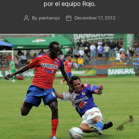
por el equipo Rojo.
By
pentarojo
December 17, 2012
Post
Post
author
date