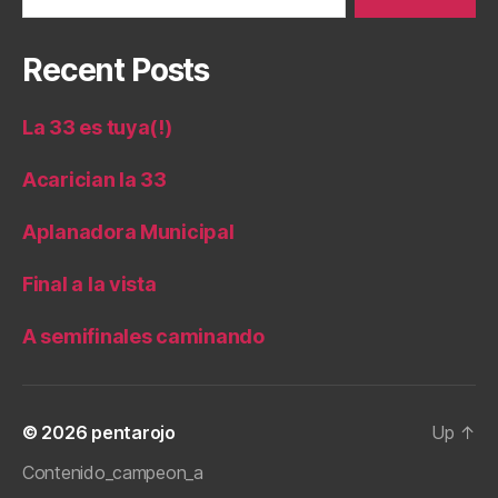
Recent Posts
La 33 es tuya(!)
Acarician la 33
Aplanadora Municipal
Final a la vista
A semifinales caminando
© 2026
pentarojo
Up
↑
Contenido_campeon_a