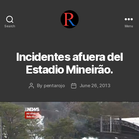
Search
Menu
pentarojo
Incidentes afuera del
Estadio Mineirão.
By
pentarojo
June 26, 2013
Post
Post
author
date