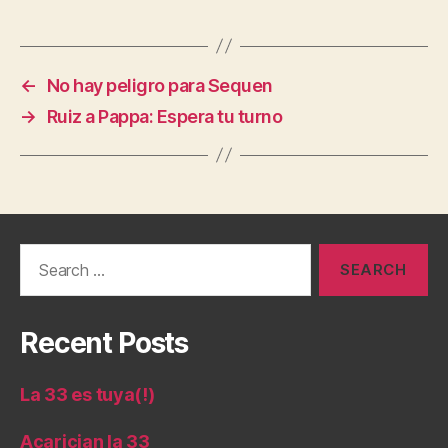
←
No hay peligro para Sequen
→
Ruiz a Pappa: Espera tu turno
Search
for:
Recent Posts
La 33 es tuya(!)
Acarician la 33