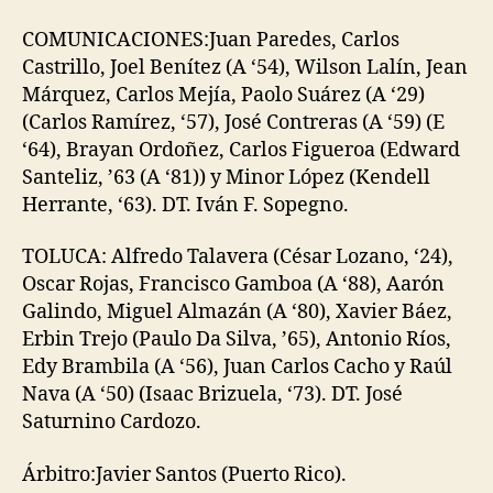
COMUNICACIONES:Juan Paredes, Carlos
Castrillo, Joel Benítez (A ‘54), Wilson Lalín, Jean
Márquez, Carlos Mejía, Paolo Suárez (A ‘29)
(Carlos Ramírez, ‘57), José Contreras (A ‘59) (E
‘64), Brayan Ordoñez, Carlos Figueroa (Edward
Santeliz, ’63 (A ‘81)) y Minor López (Kendell
Herrante, ‘63). DT. Iván F. Sopegno.
TOLUCA: Alfredo Talavera (César Lozano, ‘24),
Oscar Rojas, Francisco Gamboa (A ‘88), Aarón
Galindo, Miguel Almazán (A ‘80), Xavier Báez,
Erbin Trejo (Paulo Da Silva, ’65), Antonio Ríos,
Edy Brambila (A ‘56), Juan Carlos Cacho y Raúl
Nava (A ‘50) (Isaac Brizuela, ‘73). DT. José
Saturnino Cardozo.
Árbitro:Javier Santos (Puerto Rico).