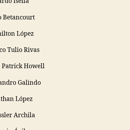
ardo Isella
to Betancourt
ilton López
co Tulio Rivas
n Patrick Howell
jandro Galindo
athan López
ssler Archila