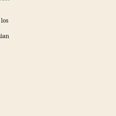
 los
núan