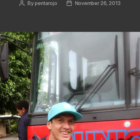
By
pentarojo
November 26, 2013
Post
Post
author
date