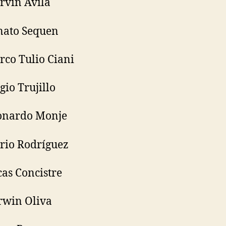
rvin Ávila
nato Sequen
rco Tulio Ciani
gio Trujillo
eonardo Monje
rio Rodríguez
cas Concistre
rwin Oliva