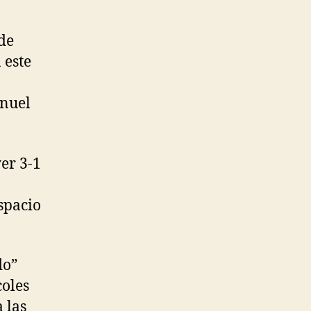
 de
 este
anuel
yer 3-1
espacio
do”
coles
 las