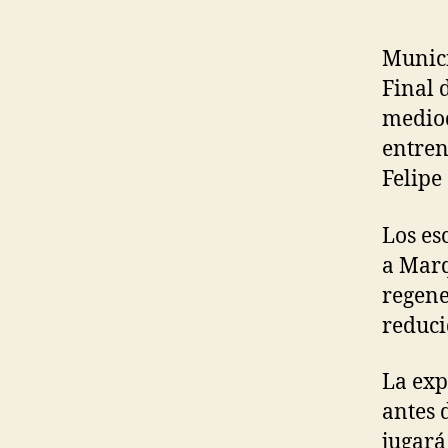
Munici
Final 
mediod
entren
Felipe
Los es
a Marq
regene
reduci
La exp
antes 
jugará