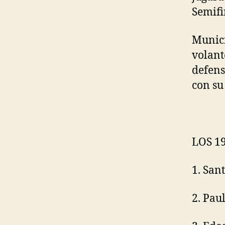
Semifi
Munici
volant
defens
con su
LOS 1
1. San
2. Pau