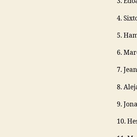
3. Edo
4. Six
5. Ham
6. Mar
7. Jea
8. Ale
9. Jon
10. He