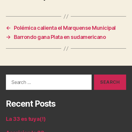
←
Polémica calienta el Marquense Municipal
→
Barrondo gana Plata en sudamericano
Search
for:
Recent Posts
La 33 es tuya(!)