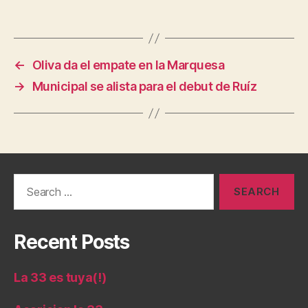
←
Oliva da el empate en la Marquesa
→
Municipal se alista para el debut de Ruíz
Search
for:
Recent Posts
La 33 es tuya(!)