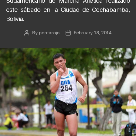
Sudamericano de Marcha Atlética realizado
este sábado en la Ciudad de Cochabamba,
Bolivia.
By
pentarojo
February 18, 2014
Post
Post
author
date