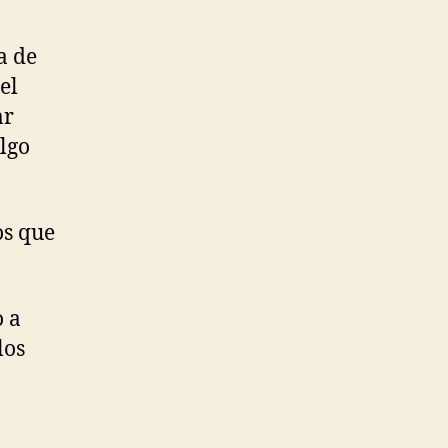
a de
el
ar
lgo
os que
o a
los