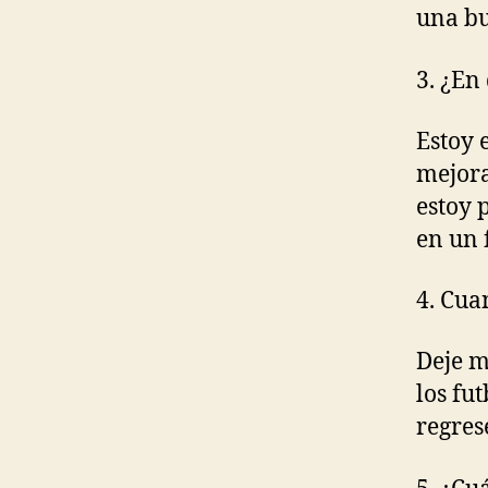
una b
3. ¿En
Estoy 
mejora
estoy 
en un 
4. Cua
Deje m
los fu
regres