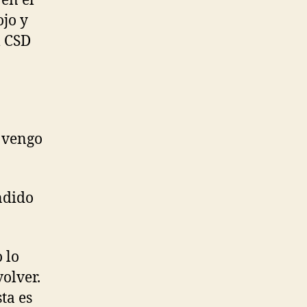
en el
ojo y
l CSD
, vengo
ndido
 lo
olver.
ta es