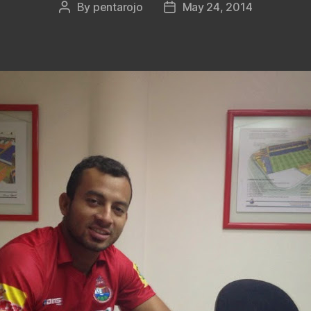
By
pentarojo
May 24, 2014
Post
Post
author
date