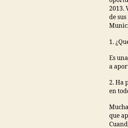
oportu
2013. 
de sus
Munici
1. ¿Qu
Es una
a apor
2. Ha 
en tod
Muchas
que ap
Cuando