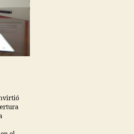
nvirtió
pertura
a