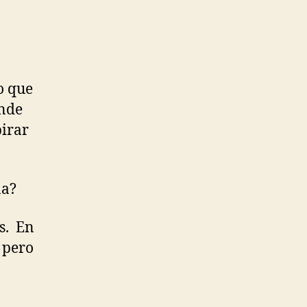
o que
onde
irar
ña?
s. En
, pero