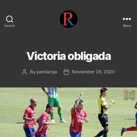
Search
Menu
pentarojo
Victoria obligada
By
pentarojo
November 26, 2020
Post
Post
author
date