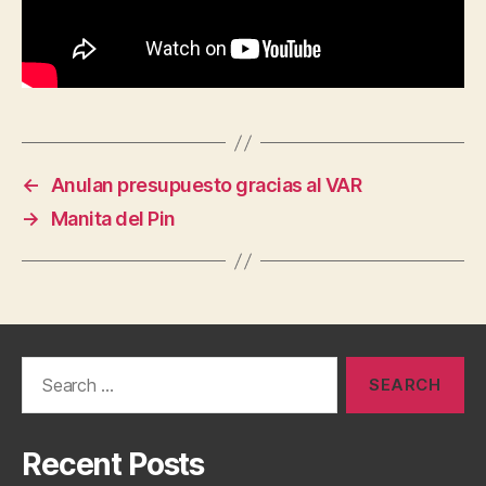
←
Anulan presupuesto gracias al VAR
→
Manita del Pin
Search
for:
Recent Posts