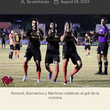
By
pentarojo
August 26, 2023
Post
Post
author
date
Rotondi, Barrientos y Martinez celebran el gol de la
victoria