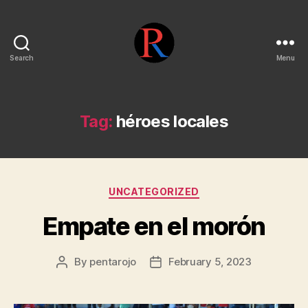
Search
Menu
pentarojo
Tag:
héroes locales
Categories
UNCATEGORIZED
Empate en el morón
By
pentarojo
February 5, 2023
Post
Post
author
date