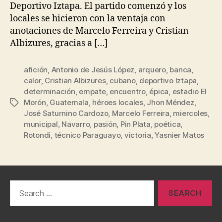
Deportivo Iztapa. El partido comenzó y los
locales se hicieron con la ventaja con
anotaciones de Marcelo Ferreira y Cristian
Albizures, gracias a […]
afición
,
Antonio de Jesús López
,
arquero
,
banca
,
calor
,
Cristian Albizures
,
cubano
,
deportivo Iztapa
,
determinación
,
empate
,
encuentro
,
épica
,
estadio El
Morón
,
Guatemala
,
héroes locales
,
Jhon Méndez
,
Tags
José Saturnino Cardozo
,
Marcelo Ferreira
,
miercoles
,
municipal
,
Navarro
,
pasión
,
Pin Plata
,
poética
,
Rotondi
,
técnico Paraguayo
,
victoria
,
Yasnier Matos
Search
for: