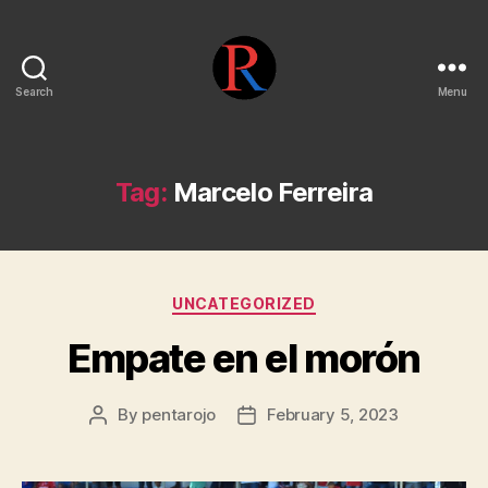
Search
Menu
pentarojo
Tag:
Marcelo Ferreira
Categories
UNCATEGORIZED
Empate en el morón
By
pentarojo
February 5, 2023
Post
Post
author
date