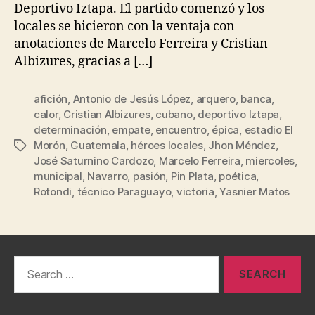
Deportivo Iztapa. El partido comenzó y los
locales se hicieron con la ventaja con
anotaciones de Marcelo Ferreira y Cristian
Albizures, gracias a […]
afición
,
Antonio de Jesús López
,
arquero
,
banca
,
calor
,
Cristian Albizures
,
cubano
,
deportivo Iztapa
,
determinación
,
empate
,
encuentro
,
épica
,
estadio El
Morón
,
Guatemala
,
héroes locales
,
Jhon Méndez
,
Tags
José Saturnino Cardozo
,
Marcelo Ferreira
,
miercoles
,
municipal
,
Navarro
,
pasión
,
Pin Plata
,
poética
,
Rotondi
,
técnico Paraguayo
,
victoria
,
Yasnier Matos
Search
for: