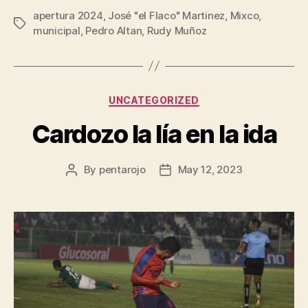
apertura 2024
,
José "el Flaco" Martinez
,
Mixco
,
Tags
municipal
,
Pedro Altan
,
Rudy Muñoz
Categories
UNCATEGORIZED
Cardozo la lía en la ida
By
pentarojo
May 12, 2023
Post
Post
author
date