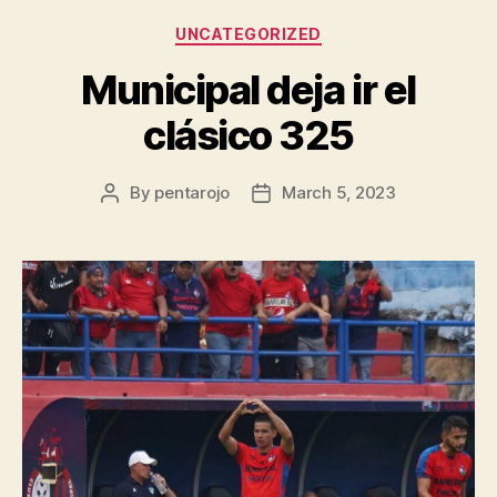
Categories
UNCATEGORIZED
Municipal deja ir el
clásico 325
By
pentarojo
March 5, 2023
Post
Post
author
date