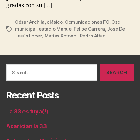
gradas con su […]
César Archila
,
clásico
,
Comunicaciones FC
,
Csd
municipal
,
estadio Manuel Felipe Carrera
,
José De
Tags
Jesús López
,
Matías Rotondi
,
Pedro Altan
Search
for:
Recent Posts
La 33 es tuya(!)
Acarician la 33