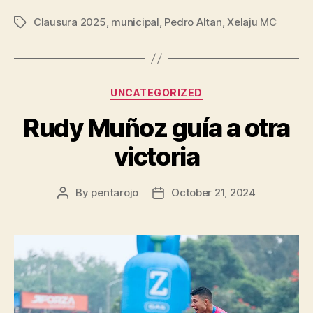
Clausura 2025
,
municipal
,
Pedro Altan
,
Xelaju MC
Tags
Categories
UNCATEGORIZED
Rudy Muñoz guía a otra
victoria
By
pentarojo
October 21, 2024
Post
Post
author
date