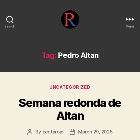
Search
Menu
pentarojo
Tag:
Pedro Altan
Categories
UNCATEGORIZED
Semana redonda de
Altan
By
pentarojo
March 29, 2025
Post
Post
author
date